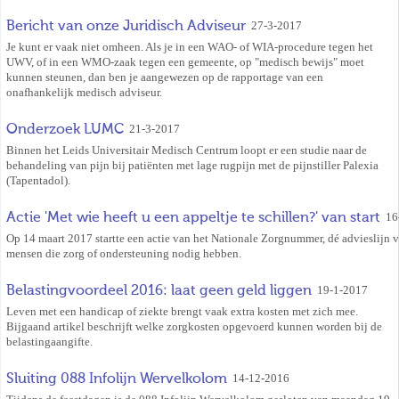
Bericht van onze Juridisch Adviseur
27-3-2017
Je kunt er vaak niet omheen. Als je in een WAO- of WIA-procedure tegen het
UWV, of in een WMO-zaak tegen een gemeente, op "medisch bewijs" moet
kunnen steunen, dan ben je aangewezen op de rapportage van een
onafhankelijk medisch adviseur.
Onderzoek LUMC
21-3-2017
Binnen het Leids Universitair Medisch Centrum loopt er een studie naar de
behandeling van pijn bij patiënten met lage rugpijn met de pijnstiller Palexia
(Tapentadol).
Actie 'Met wie heeft u een appeltje te schillen?' van start
16
Op 14 maart 2017 startte een actie van het Nationale Zorgnummer, dé advieslijn 
mensen die zorg of ondersteuning nodig hebben.
Belastingvoordeel 2016: laat geen geld liggen
19-1-2017
Leven met een handicap of ziekte brengt vaak extra kosten met zich mee.
Bijgaand artikel beschrijft welke zorgkosten opgevoerd kunnen worden bij de
belastingaangifte.
Sluiting 088 Infolijn Wervelkolom
14-12-2016