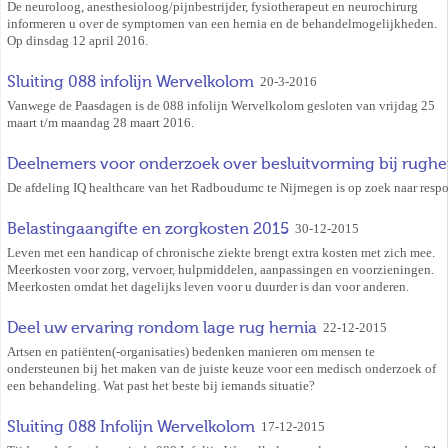
De neuroloog, anesthesioloog/pijnbestrijder, fysiotherapeut en neurochirurg
informeren u over de symptomen van een hernia en de behandelmogelijkheden.
Op dinsdag 12 april 2016.
Sluiting 088 infolijn Wervelkolom
20-3-2016
Vanwege de Paasdagen is de 088 infolijn Wervelkolom gesloten van vrijdag 25
maart t/m maandag 28 maart 2016.
Deelnemers voor onderzoek over besluitvorming bij rughe
De afdeling IQ healthcare van het Radboudumc te Nijmegen is op zoek naar respo
Belastingaangifte en zorgkosten 2015
30-12-2015
Leven met een handicap of chronische ziekte brengt extra kosten met zich mee.
Meerkosten voor zorg, vervoer, hulpmiddelen, aanpassingen en voorzieningen.
Meerkosten omdat het dagelijks leven voor u duurder is dan voor anderen.
Deel uw ervaring rondom lage rug hernia
22-12-2015
Artsen en patiënten(-organisaties) bedenken manieren om mensen te
ondersteunen bij het maken van de juiste keuze voor een medisch onderzoek of
een behandeling. Wat past het beste bij iemands situatie?
Sluiting 088 Infolijn Wervelkolom
17-12-2015