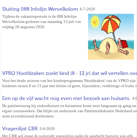
Sluiting 088 Infolijn Wervelkolom
6-7-2020
Tijdens de vakantieperiode is de 088 Infolijn
Wervelkolom gesloten van maandag 13 juli t/m
vrijdag 28 augustus 2020.
VPRO Hoofdzaken zoekt kind (8 - 13 jr) dat wil vertellen ov
Voor het derde seizoen van het kinderprogramma 'Hoofdzaken' van de VPRO zijn
kinderen tussen 8 en 13 jaar met kleine of grote, bijzondere, verdrietige of leuke 
Een op de vijf wacht nog even met bezoek aan huisarts.
4-
De patiëntenzorg bij ziekenhuizen en huisartsen komt weer langzaam op gang na
ergste coronaweken. Dat blijkt uit onderzoek van Patiëntenfederatie Nederland o
ruim zevenduizend deelnemers.
Vragenlijst CBR
2-6-2020
Het CBR wil graag de volgende vragenlijst onder de aandacht brengen van alle