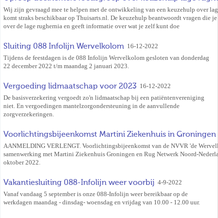
Wij zijn gevraagd mee te helpen met de ontwikkeling van een keuzehulp over lag
komt straks beschikbaar op Thuisarts.nl. De keuzehulp beantwoordt vragen die j
over de lage rughernia en geeft informatie over wat je zelf kunt doe
Sluiting 088 Infolijn Wervelkolom
16-12-2022
Tijdens de feestdagen is de 088 Infolijn Wervelkolom gesloten van donderdag
22 december 2022 t/m maandag 2 januari 2023.
Vergoeding lidmaatschap voor 2023
16-12-2022
De basisverzekering vergoedt zo'n lidmaatschap bij een patiëntenvereniging
niet. En vergoedingen mantelzorgondersteuning in de aanvullende
zorgverzekeringen.
Voorlichtingsbijeenkomst Martini Ziekenhuis in Groningen
AANMELDING VERLENGT. Voorlichtingsbijeenkomst van de NVVR 'de Wervelk
samenwerking met Martini Ziekenhuis Groningen en Rug Netwerk Noord-Nederl
oktober 2022.
Vakantiesluiting 088-Infolijn weer voorbij
4-9-2022
Vanaf vandaag 5 september is onze 088-Infolijn weer bereikbaar op de
werkdagen maandag - dinsdag- woensdag en vrijdag van 10.00 - 12.00 uur.