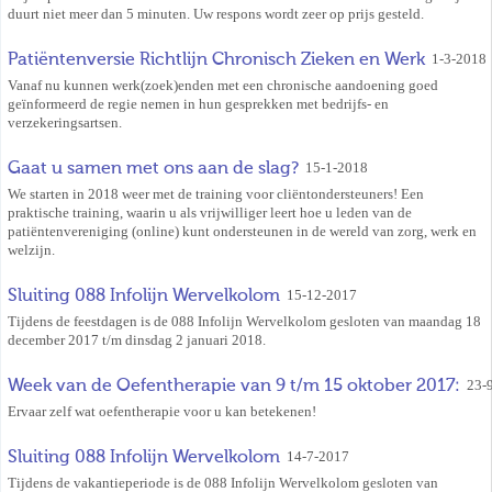
duurt niet meer dan 5 minuten. Uw respons wordt zeer op prijs gesteld.
Patiëntenversie Richtlijn Chronisch Zieken en Werk
1-3-2018
Vanaf nu kunnen werk(zoek)enden met een chronische aandoening goed
geïnformeerd de regie nemen in hun gesprekken met bedrijfs- en
verzekeringsartsen.
Gaat u samen met ons aan de slag?
15-1-2018
We starten in 2018 weer met de training voor cliëntondersteuners! Een
praktische training, waarin u als vrijwilliger leert hoe u leden van de
patiëntenvereniging (online) kunt ondersteunen in de wereld van zorg, werk en
welzijn.
Sluiting 088 Infolijn Wervelkolom
15-12-2017
Tijdens de feestdagen is de 088 Infolijn Wervelkolom gesloten van maandag 18
december 2017 t/m dinsdag 2 januari 2018.
Week van de Oefentherapie van 9 t/m 15 oktober 2017:
23-
Ervaar zelf wat oefentherapie voor u kan betekenen!
Sluiting 088 Infolijn Wervelkolom
14-7-2017
Tijdens de vakantieperiode is de 088 Infolijn Wervelkolom gesloten van