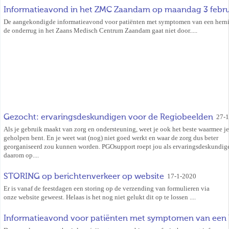
Informatieavond in het ZMC Zaandam op maandag 3 februa
De aangekondigde informatieavond voor patiënten met symptomen van een herni
de onderrug in het Zaans Medisch Centrum Zaandam gaat niet door.....
Gezocht: ervaringsdeskundigen voor de Regiobeelden
27-
Als je gebruik maakt van zorg en ondersteuning, weet je ook het beste waarmee je
geholpen bent. En je weet wat (nog) niet goed werkt en waar de zorg dus beter
georganiseerd zou kunnen worden. PGOsupport roept jou als ervaringsdeskundig
daarom op....
STORING op berichtenverkeer op website
17-1-2020
Er is vanaf de feestdagen een storing op de verzending van formulieren via
onze website geweest. Helaas is het nog niet gelukt dit op te lossen ....
Informatieavond voor patiënten met symptomen van een h