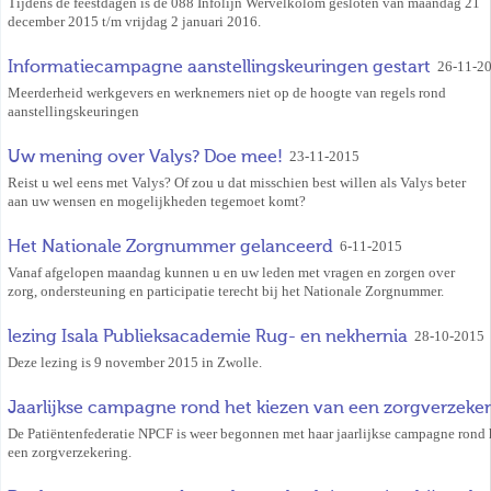
Tijdens de feestdagen is de 088 Infolijn Wervelkolom gesloten van maandag 21
december 2015 t/m vrijdag 2 januari 2016.
Informatiecampagne aanstellingskeuringen gestart
26-11-2
Meerderheid werkgevers en werknemers niet op de hoogte van regels rond
aanstellingskeuringen
Uw mening over Valys? Doe mee!
23-11-2015
Reist u wel eens met Valys? Of zou u dat misschien best willen als Valys beter
aan uw wensen en mogelijkheden tegemoet komt?
Het Nationale Zorgnummer gelanceerd
6-11-2015
Vanaf afgelopen maandag kunnen u en uw leden met vragen en zorgen over
zorg, ondersteuning en participatie terecht bij het Nationale Zorgnummer.
lezing Isala Publieksacademie Rug- en nekhernia
28-10-2015
Deze lezing is 9 november 2015 in Zwolle.
Jaarlijkse campagne rond het kiezen van een zorgverzeke
De Patiëntenfederatie NPCF is weer begonnen met haar jaarlijkse campagne rond 
een zorgverzekering.