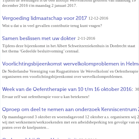
Tijdens de feestdagen is de 088 Infolijn Wervelkolom gesloten van maandag 19
december 2016 t/m maandag 2 januari 2017.
Vergoeding lidmaatschap voor 2017
12-12-2016
Wist u dat u in veel gevallen contributie terug kunt vragen?
Samen beslissen met uw dokter
2-11-2016
Tijdens deze bijeenkomst in het Albert Schweitzerziekenhuis in Dordrecht staat
het thema ‘Gedeelde besluitvorming’ centraal.
Voorlichtingsbijeenkomst wervelkolomproblemen in Hel
De Nederlandse Vereniging van Rugpatiënten 'de Wervelkolom' en Oefentherapi
organiseren een voorlichtingsbijeenkomst over wervelkolomproblemen.
Week van de Oefentherapie van 10 t/m 16 oktober 2016:
30
Ervaar zelf wat oefentherapie voor u kan betekenen!
Oproep om deel te nemen aan onderzoek Kenniscentrum 
Op maandagavond 3 oktober en woensdagavond 12 oktober a.s. organiseren wij 
wij met werknemers/werkzoekenden met een arbeidsbeperking ten gevolge van e
praten over de knelpunten...