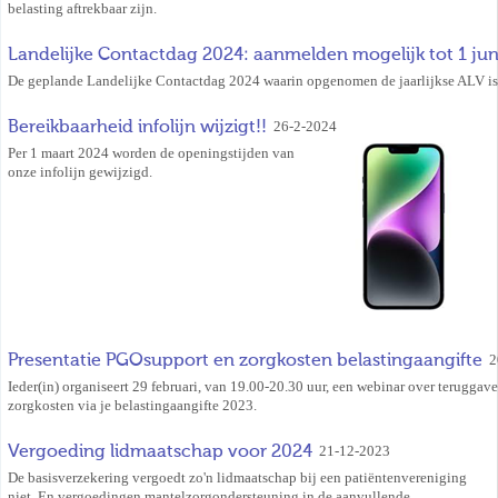
belasting aftrekbaar zijn.
Landelijke Contactdag 2024: aanmelden mogelijk tot 1 jun
De geplande Landelijke Contactdag 2024 waarin opgenomen de jaarlijkse ALV is
Bereikbaarheid infolijn wijzigt!!
26-2-2024
Per 1 maart 2024 worden de openingstijden van
onze infolijn gewijzigd.
Presentatie PGOsupport en zorgkosten belastingaangifte
2
Ieder(in) organiseert 29 februari, van 19.00-20.30 uur, een webinar over teruggav
zorgkosten via je belastingaangifte 2023.
Vergoeding lidmaatschap voor 2024
21-12-2023
De basisverzekering vergoedt zo'n lidmaatschap bij een patiëntenvereniging
niet. En vergoedingen mantelzorgondersteuning in de aanvullende