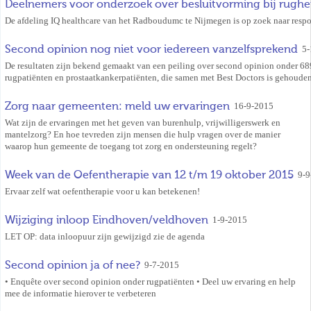
Deelnemers voor onderzoek over besluitvorming bij rughe
De afdeling IQ healthcare van het Radboudumc te Nijmegen is op zoek naar respo
Second opinion nog niet voor iedereen vanzelfsprekend
5-
De resultaten zijn bekend gemaakt van een peiling over second opinion onder 68
rugpatiënten en prostaatkankerpatiënten, die samen met Best Doctors is gehouden
Zorg naar gemeenten: meld uw ervaringen
16-9-2015
Wat zijn de ervaringen met het geven van burenhulp, vrijwilligerswerk en
mantelzorg? En hoe tevreden zijn mensen die hulp vragen over de manier
waarop hun gemeente de toegang tot zorg en ondersteuning regelt?
Week van de Oefentherapie van 12 t/m 19 oktober 2015
9-9
Ervaar zelf wat oefentherapie voor u kan betekenen!
Wijziging inloop Eindhoven/veldhoven
1-9-2015
LET OP: data inloopuur zijn gewijzigd zie de agenda
Second opinion ja of nee?
9-7-2015
• Enquête over second opinion onder rugpatiënten • Deel uw ervaring en help
mee de informatie hierover te verbeteren