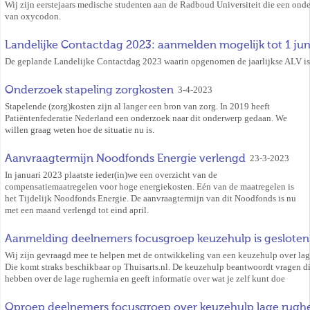
Wij zijn eerstejaars medische studenten aan de Radboud Universiteit die een onder
van oxycodon.
Landelijke Contactdag 2023: aanmelden mogelijk tot 1 jun
De geplande Landelijke Contactdag 2023 waarin opgenomen de jaarlijkse ALV is
Onderzoek stapeling zorgkosten
3-4-2023
Stapelende (zorg)kosten zijn al langer een bron van zorg. In 2019 heeft
Patiëntenfederatie Nederland een onderzoek naar dit onderwerp gedaan. We
willen graag weten hoe de situatie nu is.
Aanvraagtermijn Noodfonds Energie verlengd
23-3-2023
In januari 2023 plaatste ieder(in)we een overzicht van de
compensatiemaatregelen voor hoge energiekosten. Eén van de maatregelen is
het Tijdelijk Noodfonds Energie. De aanvraagtermijn van dit Noodfonds is nu
met een maand verlengd tot eind april.
Aanmelding deelnemers focusgroep keuzehulp is gesloten
Wij zijn gevraagd mee te helpen met de ontwikkeling van een keuzehulp over lag
Die komt straks beschikbaar op Thuisarts.nl. De keuzehulp beantwoordt vragen di
hebben over de lage rughernia en geeft informatie over wat je zelf kunt doe
Oproep deelnemers focusgroep over keuzehulp lage rugh