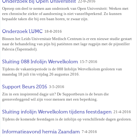
Onderzoek bij Open Universiteit
22-9-2016
Oproep om deel te nemen aan onderzoek van Open Universiteit: Werken met
een chronische ziekte of aandoening is niet vanzelfsprekend. Zo kunnen
bepaalde taken die bij een baan horen, te zwaar zijn.
Onderzoek LUMC
18-8-2016
Binnen het Leids Universitair Medisch Centrum is er een nieuwe studie gestart
naar de behandeling van pijn bij patiënten met lage rugpijn met de pijnstiller
Palexia (Tapentadol).
Sluiting 088 Infolijn Wervelkolom
15-7-2016
Tijdens de vakantieperiode is de 088 Infolijn Wervelkolom gesloten van
maandag 18 juli t/m vrijdag 26 augustus 2016.
Support Beurs 2016
3-5-2016
Zin in een inspirerend dagje uit? De Supportbeurs is de beurs die
grensverleggend wil zijn voor mensen met een beperking.
Sluiting infolijn Wervelkolom tijdens feestdagen
21-4-2016
Tijdens de komende feestdagen is de infolijn op verschillende dagen gesloten.
Informatieavond hernia Zaandam
7-4-2016