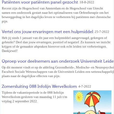
Patiënten voor patiënten panel gezocht
18-8-2022
Recent zijn de Hogeschool van Amsterdam en de Hogeschool van Utrecht
samen een onderzoek gestart naar het optimaliseren van Oefentherapie om het
beweeggedrag in het dagelijks leven te verbeteren bij patiënten met chronische
pijn.
Vertel ons jouw ervaringen met een hulpmiddel
25-7-2022
Heb jij sinds 1 januari van dit jaar een hulpmiddel aangevraagd, gekregen of
gebruikt? Deel dan jouw ervaringen; positief of negatief. Zo kunnen we inzicht
krijgen of de gemaakte afspraken hierover ook echt leiden tot verbeteringen.
Dankjewel!
Oproep voor deelnemers aan onderzoek Universiteit Leid
Op dit moment vindt er op de afdeling Gezondheids-, Medische- en Neuropsycho
Faculteit Sociale Wetenschappen van de Universiteit Leiden een wetenschappeli
plaats naar de dagelijkse effecten van pijn.
Zomersluiting 088 Infolijn Wervelkolom
4-7-2022
Tijdens de vakantieperiode is de 088 Infolijn
Wervelkolom gesloten van maandag 11 juli t/m
vrijdag 2 september 2022.