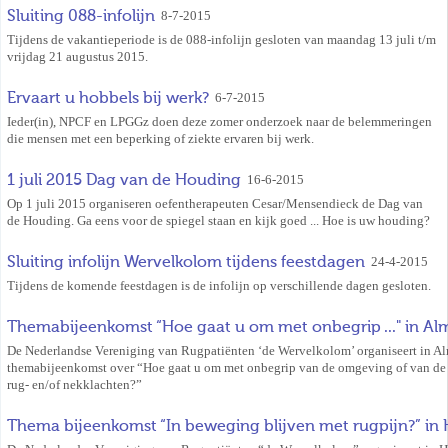
Sluiting 088-infolijn
8-7-2015
Tijdens de vakantieperiode is de 088-infolijn gesloten van maandag 13 juli t/m
vrijdag 21 augustus 2015.
Ervaart u hobbels bij werk?
6-7-2015
Ieder(in), NPCF en LPGGz doen deze zomer onderzoek naar de belemmeringen
die mensen met een beperking of ziekte ervaren bij werk.
1 juli 2015 Dag van de Houding
16-6-2015
Op 1 juli 2015 organiseren oefentherapeuten Cesar/Mensendieck de Dag van
de Houding. Ga eens voor de spiegel staan en kijk goed ... Hoe is uw houding?
Sluiting infolijn Wervelkolom tijdens feestdagen
24-4-2015
Tijdens de komende feestdagen is de infolijn op verschillende dagen gesloten.
Themabijeenkomst “Hoe gaat u om met onbegrip ..." in Al
De Nederlandse Vereniging van Rugpatiënten ‘de Wervelkolom’ organiseert in A
themabijeenkomst over “Hoe gaat u om met onbegrip van de omgeving of van de 
rug- en/of nekklachten?”
Thema bijeenkomst “In beweging blijven met rugpijn?” in