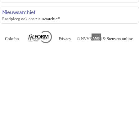
Nieuwsarchief
Raadpleeg ook ons
nieuwsarchief
!
Colofon
Disclaimer
Privacy
©
NVVR 2026 &
Stenvers online