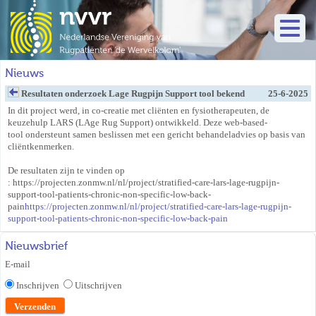
Nieuws
Resultaten onderzoek Lage Rugpijn Support tool bekend
25-6-2025
In dit project werd, in co-creatie met cliënten en fysiotherapeuten, de
keuzehulp LARS (LAge Rug Support) ontwikkeld. Deze web-based-
tool ondersteunt samen beslissen met een gericht behandeladvies op basis van
cliëntkenmerken.
De resultaten zijn te vinden op
: https://projecten.zonmw.nl/nl/project/stratified-care-lars-lage-rugpijn-
support-tool-patients-chronic-non-specific-low-back-
pain
https://projecten.zonmw.nl/nl/project/stratified-care-lars-lage-rugpijn-
support-tool-patients-chronic-non-specific-low-back-pain
Nieuwsbrief
E-mail
Inschrijven
Uitschrijven