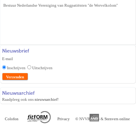
Bestuur Nederlandse Vereniging van Rugpatiënten "de Wervelkolom"
Nieuwsbrief
E-mail
Inschrijven
Uitschrijven
Nieuwsarchief
Raadpleeg ook ons
nieuwsarchief
!
Colofon
Disclaimer
Privacy
©
NVVR 2026 &
Stenvers online