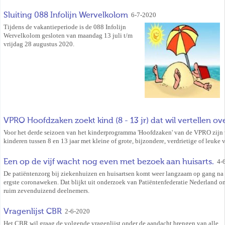
Sluiting 088 Infolijn Wervelkolom
6-7-2020
Tijdens de vakantieperiode is de 088 Infolijn
Wervelkolom gesloten van maandag 13 juli t/m
vrijdag 28 augustus 2020.
VPRO Hoofdzaken zoekt kind (8 - 13 jr) dat wil vertellen ov
Voor het derde seizoen van het kinderprogramma 'Hoofdzaken' van de VPRO zijn
kinderen tussen 8 en 13 jaar met kleine of grote, bijzondere, verdrietige of leuke 
Een op de vijf wacht nog even met bezoek aan huisarts.
4-
De patiëntenzorg bij ziekenhuizen en huisartsen komt weer langzaam op gang na
ergste coronaweken. Dat blijkt uit onderzoek van Patiëntenfederatie Nederland o
ruim zevenduizend deelnemers.
Vragenlijst CBR
2-6-2020
Het CBR wil graag de volgende vragenlijst onder de aandacht brengen van alle