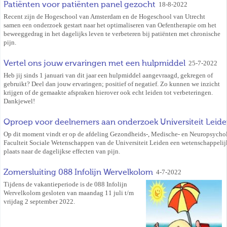
Patiënten voor patiënten panel gezocht
18-8-2022
Recent zijn de Hogeschool van Amsterdam en de Hogeschool van Utrecht
samen een onderzoek gestart naar het optimaliseren van Oefentherapie om het
beweeggedrag in het dagelijks leven te verbeteren bij patiënten met chronische
pijn.
Vertel ons jouw ervaringen met een hulpmiddel
25-7-2022
Heb jij sinds 1 januari van dit jaar een hulpmiddel aangevraagd, gekregen of
gebruikt? Deel dan jouw ervaringen; positief of negatief. Zo kunnen we inzicht
krijgen of de gemaakte afspraken hierover ook echt leiden tot verbeteringen.
Dankjewel!
Oproep voor deelnemers aan onderzoek Universiteit Leid
Op dit moment vindt er op de afdeling Gezondheids-, Medische- en Neuropsycho
Faculteit Sociale Wetenschappen van de Universiteit Leiden een wetenschappeli
plaats naar de dagelijkse effecten van pijn.
Zomersluiting 088 Infolijn Wervelkolom
4-7-2022
Tijdens de vakantieperiode is de 088 Infolijn
Wervelkolom gesloten van maandag 11 juli t/m
vrijdag 2 september 2022.