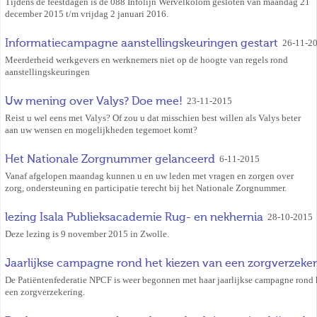
Tijdens de feestdagen is de 088 Infolijn Wervelkolom gesloten van maandag 21
december 2015 t/m vrijdag 2 januari 2016.
Informatiecampagne aanstellingskeuringen gestart
26-11-2
Meerderheid werkgevers en werknemers niet op de hoogte van regels rond
aanstellingskeuringen
Uw mening over Valys? Doe mee!
23-11-2015
Reist u wel eens met Valys? Of zou u dat misschien best willen als Valys beter
aan uw wensen en mogelijkheden tegemoet komt?
Het Nationale Zorgnummer gelanceerd
6-11-2015
Vanaf afgelopen maandag kunnen u en uw leden met vragen en zorgen over
zorg, ondersteuning en participatie terecht bij het Nationale Zorgnummer.
lezing Isala Publieksacademie Rug- en nekhernia
28-10-2015
Deze lezing is 9 november 2015 in Zwolle.
Jaarlijkse campagne rond het kiezen van een zorgverzeke
De Patiëntenfederatie NPCF is weer begonnen met haar jaarlijkse campagne rond 
een zorgverzekering.