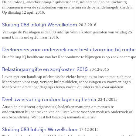
De neuroloog, anesthesioloog/pijnbestrijder, fysiotherapeut en neurochirurg
informeren u over de symptomen van een hernia en de behandelmogelijkheden.
Op dinsdag 12 april 2016.
Sluiting 088 infolijn Wervelkolom
20-3-2016
Vanwege de Paasdagen is de 088 infolijn Wervelkolom gesloten van vrijdag 25
maart t/m maandag 28 maart 2016.
Deelnemers voor onderzoek over besluitvorming bij rughe
De afdeling IQ healthcare van het Radboudumc te Nijmegen is op zoek naar respo
Belastingaangifte en zorgkosten 2015
30-12-2015
Leven met een handicap of chronische ziekte brengt extra kosten met zich mee.
Meerkosten voor zorg, vervoer, hulpmiddelen, aanpassingen en voorzieningen.
Meerkosten omdat het dagelijks leven voor u duurder is dan voor anderen.
Deel uw ervaring rondom lage rug hernia
22-12-2015
Artsen en patiënten(-organisaties) bedenken manieren om mensen te
ondersteunen bij het maken van de juiste keuze voor een medisch onderzoek of
een behandeling. Wat past het beste bij iemands situatie?
Sluiting 088 Infolijn Wervelkolom
17-12-2015