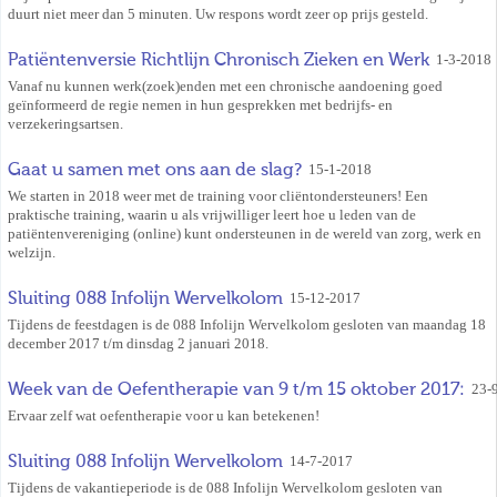
duurt niet meer dan 5 minuten. Uw respons wordt zeer op prijs gesteld.
Patiëntenversie Richtlijn Chronisch Zieken en Werk
1-3-2018
Vanaf nu kunnen werk(zoek)enden met een chronische aandoening goed
geïnformeerd de regie nemen in hun gesprekken met bedrijfs- en
verzekeringsartsen.
Gaat u samen met ons aan de slag?
15-1-2018
We starten in 2018 weer met de training voor cliëntondersteuners! Een
praktische training, waarin u als vrijwilliger leert hoe u leden van de
patiëntenvereniging (online) kunt ondersteunen in de wereld van zorg, werk en
welzijn.
Sluiting 088 Infolijn Wervelkolom
15-12-2017
Tijdens de feestdagen is de 088 Infolijn Wervelkolom gesloten van maandag 18
december 2017 t/m dinsdag 2 januari 2018.
Week van de Oefentherapie van 9 t/m 15 oktober 2017:
23-
Ervaar zelf wat oefentherapie voor u kan betekenen!
Sluiting 088 Infolijn Wervelkolom
14-7-2017
Tijdens de vakantieperiode is de 088 Infolijn Wervelkolom gesloten van