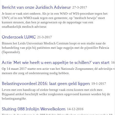
Bericht van onze Juridisch Adviseur
27-3-2017
Je kunt er vaak niet omheen. Als je in een WAO- of WIA-procedure tegen het
UWV, of in een WMO-zaak tegen een gemeente, op "medisch bewijs" moet
kunnen steunen, dan ben je aangewezen op de rapportage van een
onafhankelijk medisch adviseur.
Onderzoek LUMC
21-3-2017
Binnen het Leids Universitair Medisch Centrum loopt er een studie naar de
behandeling van pijn bij patiënten met lage rugpijn met de pijnstiller Palexia
(Tapentadol).
Actie 'Met wie heeft u een appeltje te schillen?' van start
16
Op 14 maart 2017 startte een actie van het Nationale Zorgnummer, dé advieslijn 
mensen die zorg of ondersteuning nodig hebben.
Belastingvoordeel 2016: laat geen geld liggen
19-1-2017
Leven met een handicap of ziekte brengt vaak extra kosten met zich mee.
Bijgaand artikel beschrijft welke zorgkosten opgevoerd kunnen worden bij de
belastingaangifte.
Sluiting 088 Infolijn Wervelkolom
14-12-2016