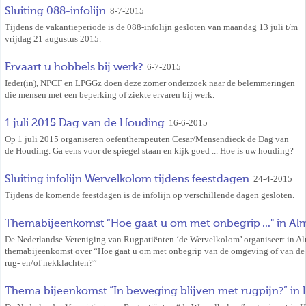
Sluiting 088-infolijn
8-7-2015
Tijdens de vakantieperiode is de 088-infolijn gesloten van maandag 13 juli t/m
vrijdag 21 augustus 2015.
Ervaart u hobbels bij werk?
6-7-2015
Ieder(in), NPCF en LPGGz doen deze zomer onderzoek naar de belemmeringen
die mensen met een beperking of ziekte ervaren bij werk.
1 juli 2015 Dag van de Houding
16-6-2015
Op 1 juli 2015 organiseren oefentherapeuten Cesar/Mensendieck de Dag van
de Houding. Ga eens voor de spiegel staan en kijk goed ... Hoe is uw houding?
Sluiting infolijn Wervelkolom tijdens feestdagen
24-4-2015
Tijdens de komende feestdagen is de infolijn op verschillende dagen gesloten.
Themabijeenkomst “Hoe gaat u om met onbegrip ..." in Al
De Nederlandse Vereniging van Rugpatiënten ‘de Wervelkolom’ organiseert in A
themabijeenkomst over “Hoe gaat u om met onbegrip van de omgeving of van de 
rug- en/of nekklachten?”
Thema bijeenkomst “In beweging blijven met rugpijn?” in