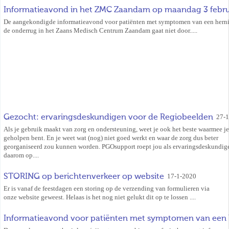
Informatieavond in het ZMC Zaandam op maandag 3 februa
De aangekondigde informatieavond voor patiënten met symptomen van een herni
de onderrug in het Zaans Medisch Centrum Zaandam gaat niet door.....
Gezocht: ervaringsdeskundigen voor de Regiobeelden
27-
Als je gebruik maakt van zorg en ondersteuning, weet je ook het beste waarmee je
geholpen bent. En je weet wat (nog) niet goed werkt en waar de zorg dus beter
georganiseerd zou kunnen worden. PGOsupport roept jou als ervaringsdeskundig
daarom op....
STORING op berichtenverkeer op website
17-1-2020
Er is vanaf de feestdagen een storing op de verzending van formulieren via
onze website geweest. Helaas is het nog niet gelukt dit op te lossen ....
Informatieavond voor patiënten met symptomen van een h