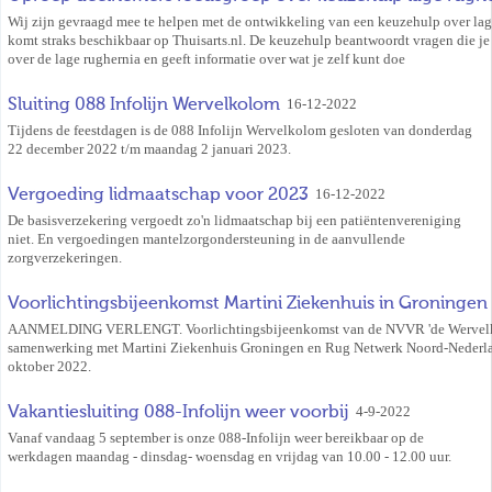
Wij zijn gevraagd mee te helpen met de ontwikkeling van een keuzehulp over lag
komt straks beschikbaar op Thuisarts.nl. De keuzehulp beantwoordt vragen die j
over de lage rughernia en geeft informatie over wat je zelf kunt doe
Sluiting 088 Infolijn Wervelkolom
16-12-2022
Tijdens de feestdagen is de 088 Infolijn Wervelkolom gesloten van donderdag
22 december 2022 t/m maandag 2 januari 2023.
Vergoeding lidmaatschap voor 2023
16-12-2022
De basisverzekering vergoedt zo'n lidmaatschap bij een patiëntenvereniging
niet. En vergoedingen mantelzorgondersteuning in de aanvullende
zorgverzekeringen.
Voorlichtingsbijeenkomst Martini Ziekenhuis in Groningen
AANMELDING VERLENGT. Voorlichtingsbijeenkomst van de NVVR 'de Wervelk
samenwerking met Martini Ziekenhuis Groningen en Rug Netwerk Noord-Nederl
oktober 2022.
Vakantiesluiting 088-Infolijn weer voorbij
4-9-2022
Vanaf vandaag 5 september is onze 088-Infolijn weer bereikbaar op de
werkdagen maandag - dinsdag- woensdag en vrijdag van 10.00 - 12.00 uur.