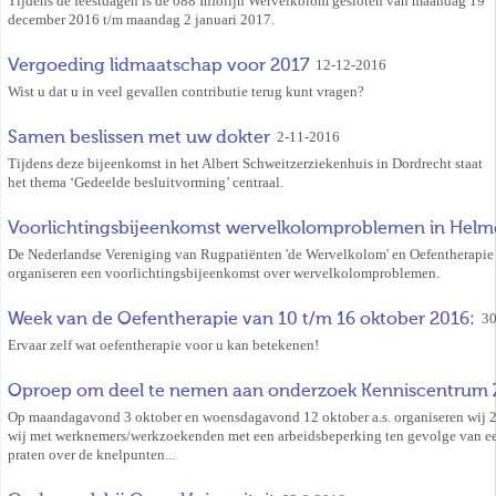
Tijdens de feestdagen is de 088 Infolijn Wervelkolom gesloten van maandag 19
december 2016 t/m maandag 2 januari 2017.
Vergoeding lidmaatschap voor 2017
12-12-2016
Wist u dat u in veel gevallen contributie terug kunt vragen?
Samen beslissen met uw dokter
2-11-2016
Tijdens deze bijeenkomst in het Albert Schweitzerziekenhuis in Dordrecht staat
het thema ‘Gedeelde besluitvorming’ centraal.
Voorlichtingsbijeenkomst wervelkolomproblemen in Hel
De Nederlandse Vereniging van Rugpatiënten 'de Wervelkolom' en Oefentherapi
organiseren een voorlichtingsbijeenkomst over wervelkolomproblemen.
Week van de Oefentherapie van 10 t/m 16 oktober 2016:
30
Ervaar zelf wat oefentherapie voor u kan betekenen!
Oproep om deel te nemen aan onderzoek Kenniscentrum 
Op maandagavond 3 oktober en woensdagavond 12 oktober a.s. organiseren wij 
wij met werknemers/werkzoekenden met een arbeidsbeperking ten gevolge van e
praten over de knelpunten...