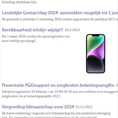
belasting aftrekbaar zijn.
Landelijke Contactdag 2024: aanmelden mogelijk tot 1 jun
De geplande Landelijke Contactdag 2024 waarin opgenomen de jaarlijkse ALV is
Bereikbaarheid infolijn wijzigt!!
26-2-2024
Per 1 maart 2024 worden de openingstijden van
onze infolijn gewijzigd.
Presentatie PGOsupport en zorgkosten belastingaangifte
2
Ieder(in) organiseert 29 februari, van 19.00-20.30 uur, een webinar over teruggav
zorgkosten via je belastingaangifte 2023.
Vergoeding lidmaatschap voor 2024
21-12-2023
De basisverzekering vergoedt zo'n lidmaatschap bij een patiëntenvereniging
niet. En vergoedingen mantelzorgondersteuning in de aanvullende