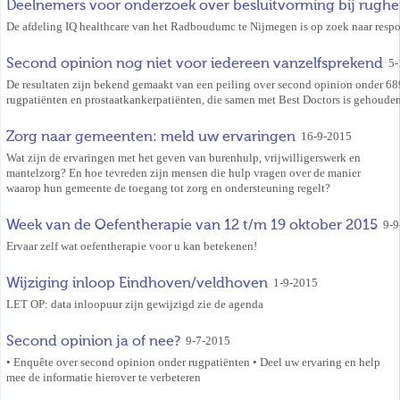
Deelnemers voor onderzoek over besluitvorming bij rughe
De afdeling IQ healthcare van het Radboudumc te Nijmegen is op zoek naar respo
Second opinion nog niet voor iedereen vanzelfsprekend
5-
De resultaten zijn bekend gemaakt van een peiling over second opinion onder 68
rugpatiënten en prostaatkankerpatiënten, die samen met Best Doctors is gehouden
Zorg naar gemeenten: meld uw ervaringen
16-9-2015
Wat zijn de ervaringen met het geven van burenhulp, vrijwilligerswerk en
mantelzorg? En hoe tevreden zijn mensen die hulp vragen over de manier
waarop hun gemeente de toegang tot zorg en ondersteuning regelt?
Week van de Oefentherapie van 12 t/m 19 oktober 2015
9-9
Ervaar zelf wat oefentherapie voor u kan betekenen!
Wijziging inloop Eindhoven/veldhoven
1-9-2015
LET OP: data inloopuur zijn gewijzigd zie de agenda
Second opinion ja of nee?
9-7-2015
• Enquête over second opinion onder rugpatiënten • Deel uw ervaring en help
mee de informatie hierover te verbeteren