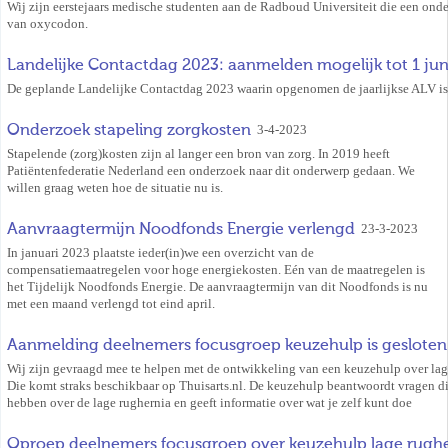
Wij zijn eerstejaars medische studenten aan de Radboud Universiteit die een onder
van oxycodon.
Landelijke Contactdag 2023: aanmelden mogelijk tot 1 jun
De geplande Landelijke Contactdag 2023 waarin opgenomen de jaarlijkse ALV is
Onderzoek stapeling zorgkosten
3-4-2023
Stapelende (zorg)kosten zijn al langer een bron van zorg. In 2019 heeft
Patiëntenfederatie Nederland een onderzoek naar dit onderwerp gedaan. We
willen graag weten hoe de situatie nu is.
Aanvraagtermijn Noodfonds Energie verlengd
23-3-2023
In januari 2023 plaatste ieder(in)we een overzicht van de
compensatiemaatregelen voor hoge energiekosten. Eén van de maatregelen is
het Tijdelijk Noodfonds Energie. De aanvraagtermijn van dit Noodfonds is nu
met een maand verlengd tot eind april.
Aanmelding deelnemers focusgroep keuzehulp is gesloten
Wij zijn gevraagd mee te helpen met de ontwikkeling van een keuzehulp over lag
Die komt straks beschikbaar op Thuisarts.nl. De keuzehulp beantwoordt vragen di
hebben over de lage rughernia en geeft informatie over wat je zelf kunt doe
Oproep deelnemers focusgroep over keuzehulp lage rugh