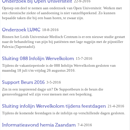
Onderzoek bij Open Universiteit
22-9-2016
Oproep om deel te nemen aan onderzoek van Open Universiteit: Werken met
een chronische ziekte of aandoening is niet vanzelfsprekend. Zo kunnen
bepaalde taken die bij een baan horen, te zwaar zijn.
Onderzoek LUMC
18-8-2016
Binnen het Leids Universitair Medisch Centrum is er een nieuwe studie gestart
naar de behandeling van pijn bij patiënten met lage rugpijn met de pijnstiller
Palexia (Tapentadol).
Sluiting 088 Infolijn Wervelkolom
15-7-2016
Tijdens de vakantieperiode is de 088 Infolijn Wervelkolom gesloten van
maandag 18 juli t/m vrijdag 26 augustus 2016.
Support Beurs 2016
3-5-2016
Zin in een inspirerend dagje uit? De Supportbeurs is de beurs die
grensverleggend wil zijn voor mensen met een beperking.
Sluiting infolijn Wervelkolom tijdens feestdagen
21-4-2016
Tijdens de komende feestdagen is de infolijn op verschillende dagen gesloten.
Informatieavond hernia Zaandam
7-4-2016