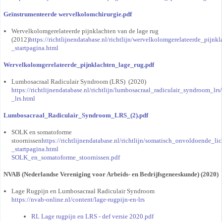
Geïnstrumenteerde wervelkolomchirurgie.pdf
Wervelkolomgerelateerde pijnklachten van de lage rug
(2012)
https://richtlijnendatabase.nl/richtlijn/wervelkolomgerelateerde_pij
_startpagina.html
Wervelkolomgerelateerde_pijnklachten_lage_rug.pdf
Lumbosacraal Radiculair Syndroom (LRS) (2020)
https://richtlijnendatabase.nl/richtlijn/lumbosacraal_radiculair_syndroom_lrs
_lrs.html
Lumbosacraal_Radiculair_Syndroom_LRS_(2).pdf
SOLK en somatoforme
stoornissen
https://richtlijnendatabase.nl/richtlijn/somatisch_onvoldoende_
_startpagina.html
SOLK_en_somatoforme_stoornissen.pdf
NVAB (Nederlandse Vereniging voor Arbeids- en Bedrijfsgeneeskunde) (2020)
Lage Rugpijn en Lumbosacraal Radiculair Syndroom
https://nvab-online.nl/content/lage-rugpijn-en-lrs
RL Lage rugpijn en LRS - def versie 2020.pdf