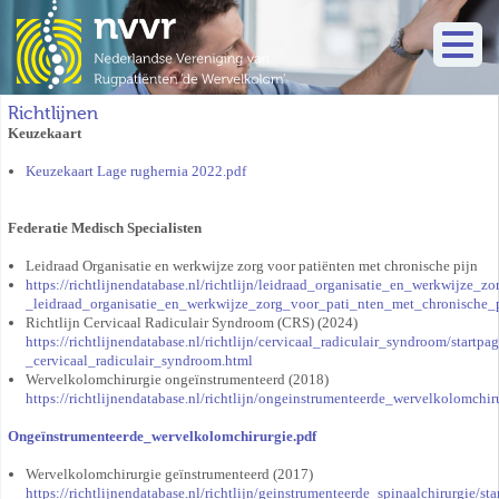
Richtlijnen
Keuzekaart
Keuzekaart Lage rughernia 2022.pdf
Federatie Medisch Specialisten
Leidraad Organisatie en werkwijze zorg voor patiënten met chronische pijn
https://richtlijnendatabase.nl/richtlijn/leidraad_organisatie_en_werkwijze_
_leidraad_organisatie_en_werkwijze_zorg_voor_pati_nten_met_chronische_
Richtlijn Cervicaal Radiculair Syndroom (CRS) (2024)
https://richtlijnendatabase.nl/richtlijn/cervicaal_radiculair_syndroom/startpa
_cervicaal_radiculair_syndroom.html
Wervelkolomchirurgie ongeïnstrumenteerd (2018)
https://richtlijnendatabase.nl/richtlijn/ongeinstrumenteerde_wervelkolomchir
Ongeïnstrumenteerde_wervelkolomchirurgie.pdf
Wervelkolomchirurgie geïnstrumenteerd (2017)
https://richtlijnendatabase.nl/richtlijn/geinstrumenteerde_spinaalchirurgie/st