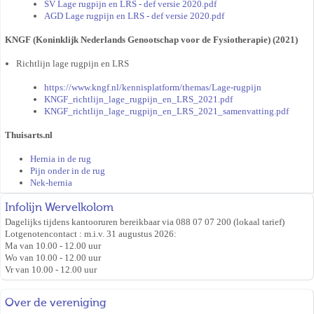
SV Lage rugpijn en LRS - def versie 2020.pdf
AGD Lage rugpijn en LRS - def versie 2020.pdf
KNGF (Koninklijk Nederlands Genootschap voor de Fysiotherapie) (2021)
Richtlijn lage rugpijn en LRS
https://www.kngf.nl/kennisplatform/themas/Lage-rugpijn
KNGF_richtlijn_lage_rugpijn_en_LRS_2021.pdf
KNGF_richtlijn_lage_rugpijn_en_LRS_2021_samenvatting.pdf
Thuisarts.nl
Hernia in de rug
Pijn onder in de rug
Nek-hernia
Infolijn Wervelkolom
Dagelijks tijdens kantooruren bereikbaar via 088 07 07 200 (lokaal tarief)
Lotgenotencontact : m.i.v. 31 augustus 2026:
Ma van 10.00 - 12.00 uur
Wo van 10.00 - 12.00 uur
Vr van 10.00 - 12.00 uur
Over de vereniging